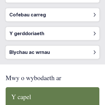
Cofebau carreg
Y gerddoriaeth
Blychau ac wrnau
Mwy o wybodaeth ar
Y capel