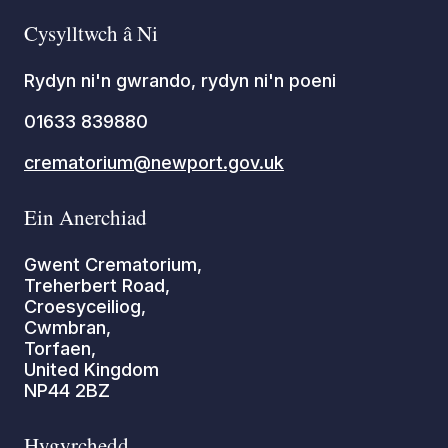
Cysylltwch â Ni
Rydyn ni'n gwrando, rydyn ni'n poeni
01633 839880
crematorium@newport.gov.uk
Ein Anerchiad
Gwent Crematorium,
Treherbert Road,
Croesyceiliog,
Cwmbran,
Torfaen,
United Kingdom
NP44 2BZ
Hygyrchedd