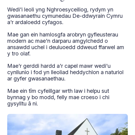
Wedi'i leoli yng Nghroesyceiliog, rydym yn
gwasanaethu cymunedau De-ddwyrain Cymru
a'r ardaloedd cyfagos.
Mae gan ein hamlosgfa arobryn gyfleusterau
modern ac mae'n darparu amgylchedd o
ansawdd uchel i deuluoedd ddweud ffarwel am
y tro olaf.
Mae'r gerddi hardd a'r capel mawr wedi'u
cynllunio i fod yn lleoliad heddychlon a naturiol
ar gyfer gwasanaethau.
Mae ein tîm cyfeillgar wrth law i helpu sut
bynnag y bo modd, felly mae croeso i chi
gysylltu â ni.